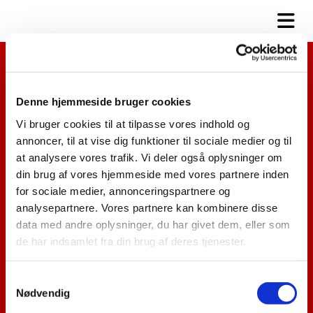
Besøg Kirken
Kontorets åbningstider
Denne hjemmeside bruger cookies
Find vej
Vi bruger cookies til at tilpasse vores indhold og
Leje af sognegård
annoncer, til at vise dig funktioner til sociale medier og til
Kirkebil
Bliv frivillig
at analysere vores trafik. Vi deler også oplysninger om
din brug af vores hjemmeside med vores partnere inden
Kirkelige Handlinger
for sociale medier, annonceringspartnere og
analysepartnere. Vores partnere kan kombinere disse
Dåb
data med andre oplysninger, du har givet dem, eller som
Konfirmation
de har indsamlet fra din brug af deres tjenester.
Vielse
Dødsfald
Medlemskab
S
Nødvendig
a
Kontakt
m