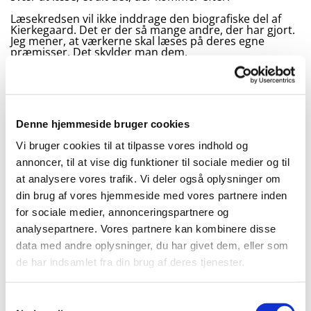
Læsekredsen vil ikke inddrage den biografiske del af
Kierkegaard. Det er der så mange andre, der har gjort.
Jeg mener, at værkerne skal læses på deres egne
præmisser. Det skylder man dem.
Til dem, der måtte ønske at knække lidt af koden,
udbyder jeg en læsekreds dette efterår. Jeg har valgt at
sætte en begrænsning på antallet af deltagere, fordi
alle deltagere skal have noget ud af det. Derfor er
tilmelding nødvendig.
Denne hjemmeside bruger cookies
Alle dage kl. 19.00-21.00
Vi bruger cookies til at tilpasse vores indhold og
Tirsdag dag den 1. september
annoncer, til at vise dig funktioner til sociale medier og til
En introduktion til Søren Aabye Kierkegaard,
at analysere vores trafik. Vi deler også oplysninger om
ved Kirsten Søgaard Kjær.
din brug af vores hjemmeside med vores partnere inden
Tirsdag den 29. september
for sociale medier, annonceringspartnere og
”Lilien paa Marken og Fuglen under Himlen”,
s. 7 – 25 (bind 11)
analysepartnere. Vores partnere kan kombinere disse
data med andre oplysninger, du har givet dem, eller som
Tirsdag den 20. oktober
”Lilien paa Marken og Fuglen under Himlen”,
de har indsamlet fra din brug af deres tjenester.
s. 26 – 39 (bind 11)
Tirsdag den 10. november
S
”Lilien paa Marken og Fuglen under Himlen”,