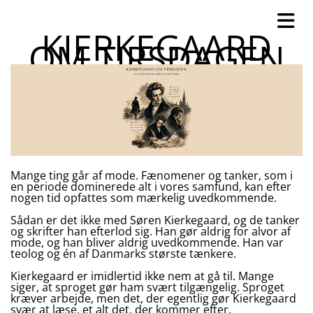
KIERKEGAARD
OM TIRSDAGEN
Mange ting går af mode. Fænomener og tanker, som i
en periode dominerede alt i vores samfund, kan efter
nogen tid opfattes som mærkelig uvedkommende.
Sådan er det ikke med Søren Kierkegaard, og de tanker
og skrifter han efterlod sig. Han gør aldrig for alvor af
mode, og han bliver aldrig uvedkommende. Han var
teolog og én af Danmarks største tænkere.
Kierkegaard er imidlertid ikke nem at gå til. Mange
siger, at sproget gør ham svært tilgængelig. Sproget
kræver arbejde, men det, der egentlig gør Kierkegaard
svær at læse, et alt det, der kommer efter.