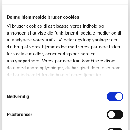
Denne hjemmeside bruger cookies
Vi bruger cookies til at tilpasse vores indhold og
annoncer, til at vise dig funktioner til sociale medier og til
at analysere vores trafik. Vi deler også oplysninger om
din brug af vores hjemmeside med vores partnere inden
for sociale medier, annonceringspartnere og
analysepartnere. Vores partnere kan kombinere disse
data med andre oplysninger, du har givet dem, eller som
Du vil måske også kunne
de har indsamlet fra din brug af deres tjenester.
lide...
S
Nødvendig
a
m
t
Præferencer
y
k