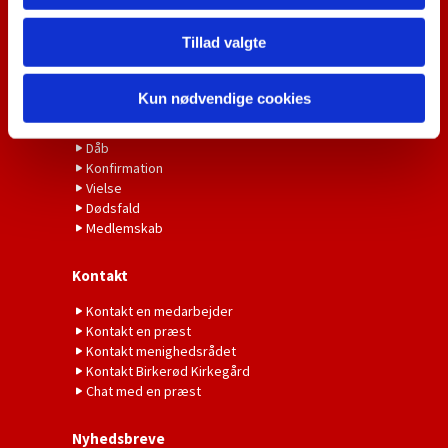
Find vej
Leje af sognegård
Tillad valgte
Kirkebil
Bliv frivillig
Kun nødvendige cookies
Kirkelige Handlinger
Dåb
Konfirmation
Vielse
Dødsfald
Medlemskab
Kontakt
Kontakt en medarbejder
Kontakt en præst
Kontakt menighedsrådet
Kontakt Birkerød Kirkegård
Chat med en præst
Nyhedsbreve