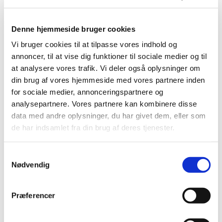
Denne hjemmeside bruger cookies
Vi bruger cookies til at tilpasse vores indhold og
annoncer, til at vise dig funktioner til sociale medier og til
at analysere vores trafik. Vi deler også oplysninger om
din brug af vores hjemmeside med vores partnere inden
for sociale medier, annonceringspartnere og
analysepartnere. Vores partnere kan kombinere disse
data med andre oplysninger, du har givet dem, eller som
Du vil måske også kunne
de har indsamlet fra din brug af deres tjenester.
lide...
S
Nødvendig
a
m
t
Præferencer
y
k