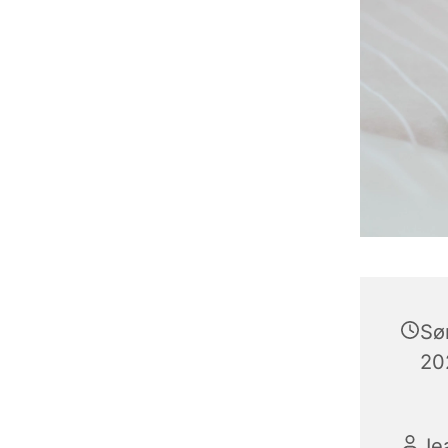
Sø
202
Je