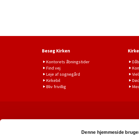
Besøg Kirken
Kirke
Kontorets åbningstider
Då
Find vej
Kon
Leje af sognegård
Vie
Kirkebil
Død
Bliv frivillig
Me
Denne hjemmeside bruger