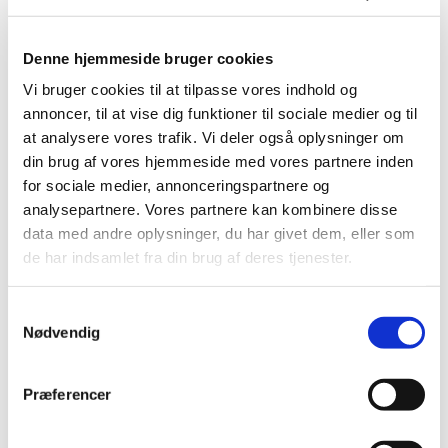
Denne hjemmeside bruger cookies
Vi bruger cookies til at tilpasse vores indhold og
annoncer, til at vise dig funktioner til sociale medier og til
at analysere vores trafik. Vi deler også oplysninger om
din brug af vores hjemmeside med vores partnere inden
for sociale medier, annonceringspartnere og
analysepartnere. Vores partnere kan kombinere disse
data med andre oplysninger, du har givet dem, eller som
Du vil måske også kunne
de har indsamlet fra din brug af deres tjenester.
lide...
S
Nødvendig
a
m
t
Præferencer
y
k