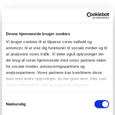
Denne hjemmeside bruger cookies
Vi bruger cookies til at tilpasse vores indhold og
annoncer, til at vise dig funktioner til sociale medier og til
at analysere vores trafik. Vi deler også oplysninger om
din brug af vores hjemmeside med vores partnere inden
for sociale medier, annonceringspartnere og
analysepartnere. Vores partnere kan kombinere disse
data med andre oplysninger, du har givet dem, eller som
de har indsamlet fra din brug af deres tjenester.
S
Du vil måske også kunne
Nødvendig
a
lide...
m