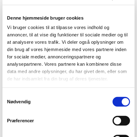
Denne hjemmeside bruger cookies
Vi bruger cookies til at tilpasse vores indhold og
annoncer, til at vise dig funktioner til sociale medier og til
at analysere vores trafik. Vi deler også oplysninger om
din brug af vores hjemmeside med vores partnere inden
for sociale medier, annonceringspartnere og
analysepartnere. Vores partnere kan kombinere disse
data med andre oplysninger, du har givet dem, eller som
Du vil måske også kunne
de har indsamlet fra din brug af deres tjenester.
lide...
S
Nødvendig
a
m
t
Præferencer
y
k