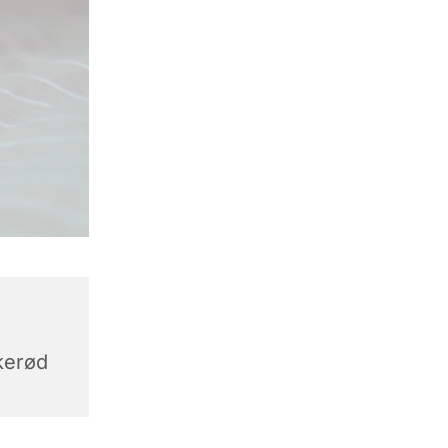
,
kerød