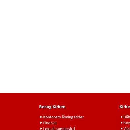
Besøg Kirken
Kirke
Kontorets åbningstider
Då
Find vej
Kon
Leje af sognegård
Vie