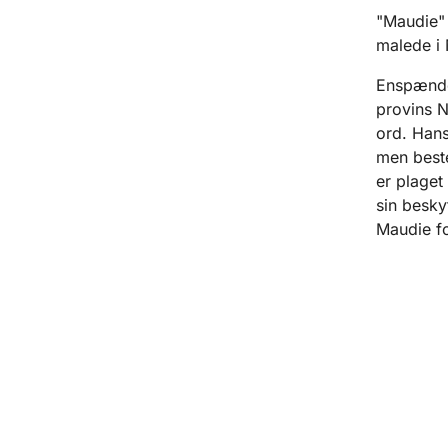
"Maudie" 
malede i 
Enspænder
provins N
ord. Hans
men best
er plaget
sin beskyt
Maudie fo