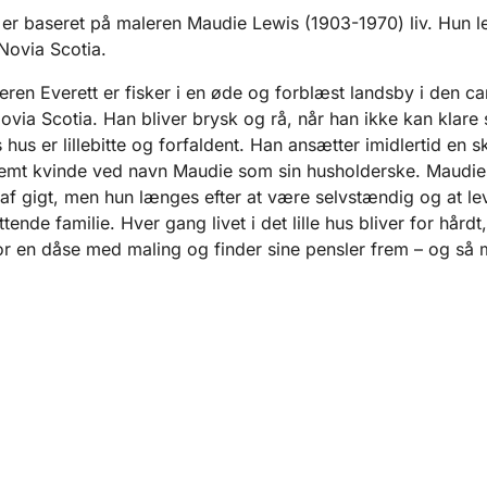
er baseret på maleren Maudie Lewis (1903-1970) liv. Hun 
Novia Scotia.
en Everett er fisker i en øde og forblæst landsby i den c
ovia Scotia. Han bliver brysk og rå, når han ikke kan klare
 hus er lillebitte og forfaldent. Han ansætter imidlertid en s
emt kvinde ved navn Maudie som sin husholderske. Maudi
 af gigt, men hun længes efter at være selvstændig og at l
tende familie. Hver gang livet i det lille hus bliver for hårdt
r en dåse med maling og finder sine pensler frem – og så 