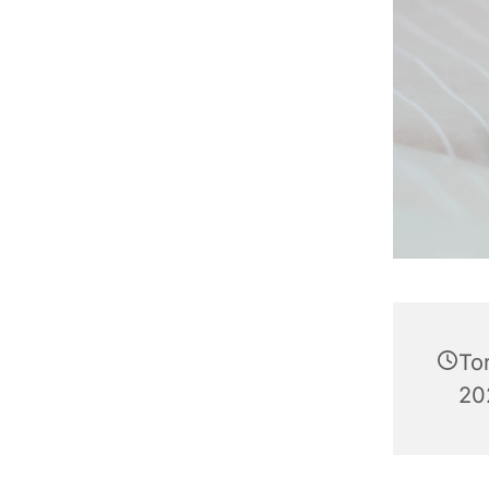
To
202