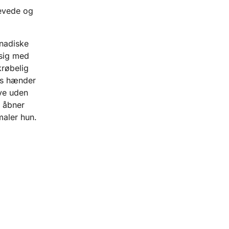
levede og
anadiske
 sig med
krøbelig
es hænder
eve uden
, åbner
maler hun.