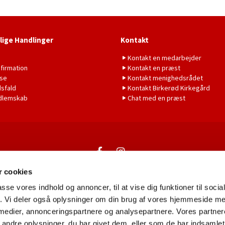
lige Handlinger
Kontakt
b
Kontakt en medarbejder
firmation
Kontakt en præst
lse
Kontakt menighedsrådet
sfald
Kontakt Birkerød Kirkegård
dlemskab
Chat med en præst
Kontakt
 cookies
passe vores indhold og annoncer, til at vise dig funktioner til soci
fik. Vi deler også oplysninger om din brug af vores hjemmeside m
 medier, annonceringspartnere og analysepartnere. Vores partne
Privatlivspolitik
Log på ChurchDesk
ndre oplysninger, du har givet dem, eller som de har indsamlet 