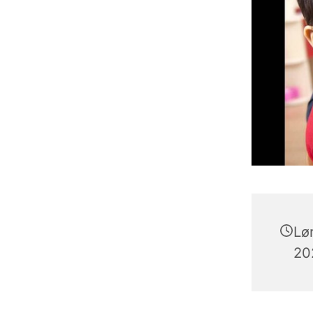
Lø
202