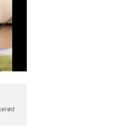
,
kerød