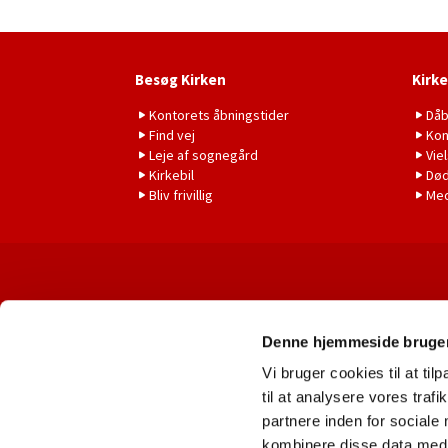
Besøg Kirken
Kirke
Kontorets åbningstider
Då
Find vej
Kon
Leje af sognegård
Vie
Kirkebil
Død
Bliv frivillig
Me
Denne hjemmeside bruger
Vi bruger cookies til at til
til at analysere vores tra
partnere inden for sociale
kombinere disse data med a