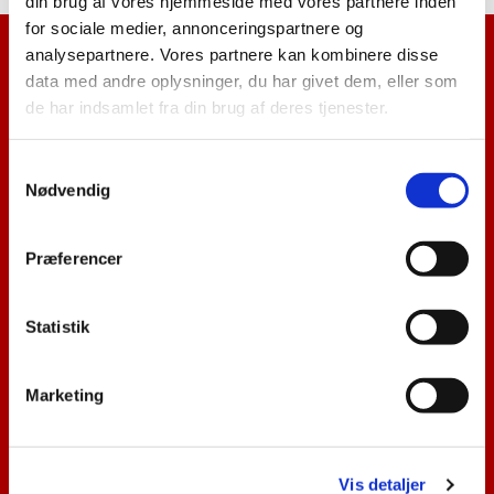
Blogindlægget blev ikke fundet
din brug af vores hjemmeside med vores partnere inden
for sociale medier, annonceringspartnere og
analysepartnere. Vores partnere kan kombinere disse
Besøg Kirken
data med andre oplysninger, du har givet dem, eller som
Kontorets åbningstider
de har indsamlet fra din brug af deres tjenester.
Find vej
Leje af sognegård
S
Kirkebil
Nødvendig
Bliv frivillig
a
m
Kirkelige Handlinger
t
Præferencer
y
Dåb
k
Konfirmation
k
Statistik
Vielse
Dødsfald
e
Medlemskab
v
Marketing
a
Kontakt
l
g
Kontakt en medarbejder
Vis detaljer
Kontakt en præst