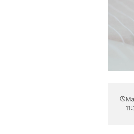
Ma
11: