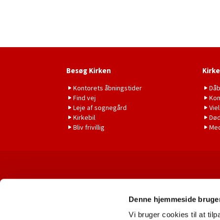
Besøg Kirken
Kirke
Kontorets åbningstider
Då
Find vej
Kon
Leje af sognegård
Vie
Kirkebil
Død
Bliv frivillig
Me
Denne hjemmeside bruger
Vi bruger cookies til at til