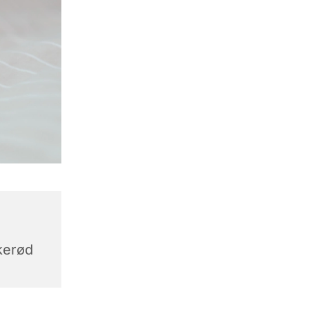
,
kerød