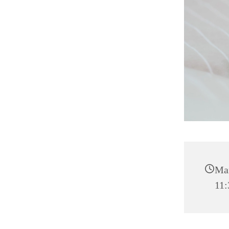
Man
11: