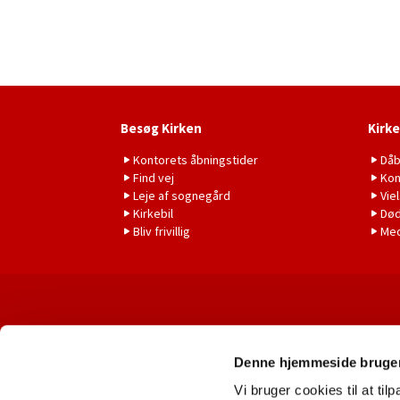
Besøg Kirken
Kirke
Kontorets åbningstider
Då
Find vej
Kon
Leje af sognegård
Vie
Kirkebil
Død
Bliv frivillig
Me
Denne hjemmeside bruger
Vi bruger cookies til at til