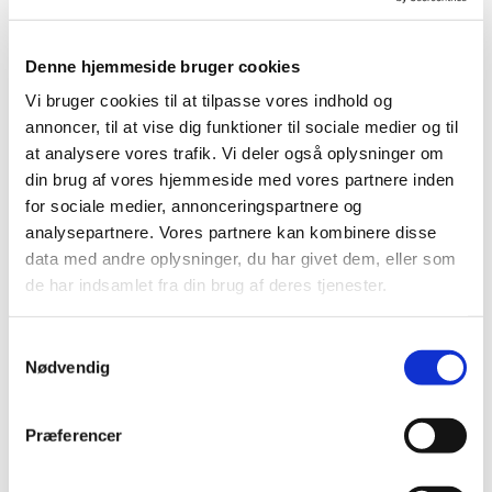
Denne hjemmeside bruger cookies
Vi bruger cookies til at tilpasse vores indhold og
annoncer, til at vise dig funktioner til sociale medier og til
at analysere vores trafik. Vi deler også oplysninger om
din brug af vores hjemmeside med vores partnere inden
for sociale medier, annonceringspartnere og
analysepartnere. Vores partnere kan kombinere disse
data med andre oplysninger, du har givet dem, eller som
Du vil måske også kunne
de har indsamlet fra din brug af deres tjenester.
lide...
S
Nødvendig
a
m
t
Præferencer
y
k