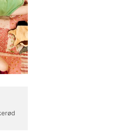
,
kerød