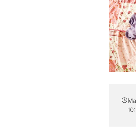
Man
10