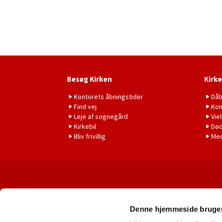
Besøg Kirken
Kirke
Kontorets åbningstider
Då
Find vej
Kon
Leje af sognegård
Vie
Kirkebil
Død
Bliv frivillig
Me
Denne hjemmeside bruger