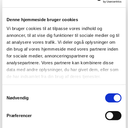
Denne hjemmeside bruger cookies
Vi bruger cookies til at tilpasse vores indhold og
annoncer, til at vise dig funktioner til sociale medier og til
at analysere vores trafik. Vi deler også oplysninger om
din brug af vores hjemmeside med vores partnere inden
for sociale medier, annonceringspartnere og
analysepartnere. Vores partnere kan kombinere disse
data med andre oplysninger, du har givet dem, eller som
Du vil måske også kunne
de har indsamlet fra din brug af deres tjenester.
lide...
S
Nødvendig
a
m
t
Præferencer
y
k