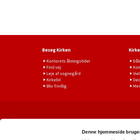
Besøg Kirken
Kirke
Kontorets åbningstider
Då
Find vej
Kon
Leje af sognegård
Vie
Kirkebil
Død
Bliv frivillig
Me
Denne hjemmeside bruger