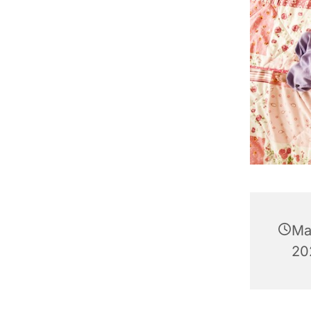
Ma
202