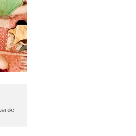
,
kerød