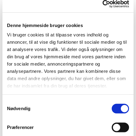
Denne hjemmeside bruger cookies
Vi bruger cookies til at tilpasse vores indhold og
annoncer, til at vise dig funktioner til sociale medier og til
at analysere vores trafik. Vi deler også oplysninger om
din brug af vores hjemmeside med vores partnere inden
for sociale medier, annonceringspartnere og
analysepartnere. Vores partnere kan kombinere disse
data med andre oplysninger, du har givet dem, eller som
de har indsamlet fra din brug af deres tjenester.
Du vil måske også kunne
lide...
S
Nødvendig
a
m
t
Præferencer
y