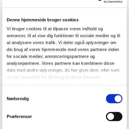
Denne hjemmeside bruger cookies
Vi bruger cookies til at tilpasse vores indhold og
annoncer, til at vise dig funktioner til sociale medier og til
at analysere vores trafik. Vi deler også oplysninger om
din brug af vores hjemmeside med vores partnere inden
for sociale medier, annonceringspartnere og
analysepartnere. Vores partnere kan kombinere disse
data med andre oplysninger, du har givet dem, eller som
Du vil måske også kunne
de har indsamlet fra din brug af deres tjenester.
lide...
S
Nødvendig
a
m
t
Præferencer
y
k